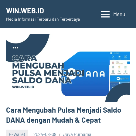
Skip
WIN.WEB.ID
to
Menu
Media Informasi Terbaru dan Terpercaya
content
Cara Mengubah Pulsa Menjadi Saldo
DANA dengan Mudah & Cepat
E-Wallet
2024-08-08
Jaya Purnama