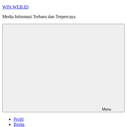
Skip
WIN.WEB.ID
to
Media Informasi Terbaru dan Terpercaya
content
Menu
Profil
Berita