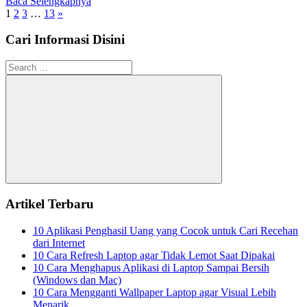
Baca Selengkapnya
Paginasi
Next
1
2
3
…
13
»
Posts
pos
Cari Informasi Disini
Search
for:
Search
Artikel Terbaru
10 Aplikasi Penghasil Uang yang Cocok untuk Cari Recehan
dari Internet
10 Cara Refresh Laptop agar Tidak Lemot Saat Dipakai
10 Cara Menghapus Aplikasi di Laptop Sampai Bersih
(Windows dan Mac)
10 Cara Mengganti Wallpaper Laptop agar Visual Lebih
Menarik