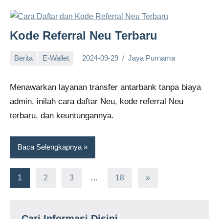
Kode Referral Neu Terbaru
Berita
E-Wallet
2024-09-29
Jaya Purnama
Menawarkan layanan transfer antarbank tanpa biaya
admin, inilah cara daftar Neu, kode referral Neu
terbaru, dan keuntungannya.
Baca Selengkapnya
Paginasi
Next
1
2
3
…
18
»
Posts
pos
Cari Informasi Disini