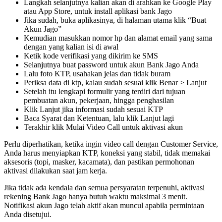
Langkah selanjutnya kalian akan di arahkan ke Google Play
atau App Store, untuk install aplikasi bank Jago
Jika sudah, buka aplikasinya, di halaman utama klik “Buat
Akun Jago”
Kemudian masukkan nomor hp dan alamat email yang sama
dengan yang kalian isi di awal
Ketik kode verifikasi yang dikirim ke SMS
Selanjutnya buat password untuk akun Bank Jago Anda
Lalu foto KTP, usahakan jelas dan tidak buram
Periksa data di ktp, kalau sudah sesuai klik Benar > Lanjut
Setelah itu lengkapi formulir yang terdiri dari tujuan
pembuatan akun, pekerjaan, hingga penghasilan
Klik Lanjut jika informasi sudah sesuai KTP
Baca Syarat dan Ketentuan, lalu klik Lanjut lagi
Terakhir klik Mulai Video Call untuk aktivasi akun
Perlu diperhatikan, ketika ingin video call dengan Customer Service,
Anda harus menyiapkan KTP, koneksi yang stabil, tidak memakai
aksesoris (topi, masker, kacamata), dan pastikan permohonan
aktivasi dilakukan saat jam kerja.
Jika tidak ada kendala dan semua persyaratan terpenuhi, aktivasi
rekening Bank Jago hanya butuh waktu maksimal 3 menit.
Notifikasi akun Jago telah aktif akan muncul apabila permintaan
Anda disetujui.