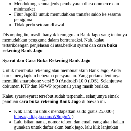
Mendukung semua jenis pembayaran di e-commerce dan
minimarket
Fitur JagoID untuk memudahkan transfer saldo ke sesama
pengguna
Tidak perlu setoran di awal
Disamping itu, masih banyak keunggulan Bank Jago yang tentunya
memudahkan pengguna dalam bertransaksi. Nah, kalau
tertarikdengan penjelasan di atas,berikut syarat dan
cara buka
rekening Bank Jago
.
Syarat dan Cara Buka Rekening Bank Jago
Untuk membuka rekening atau membuat akun Bank Jago, Anda
harus menyiapkan beberapa persyaratan. Yang pertama tentunya
memiliki smartphone versi 5.0 (Android) 10.0 (iOS). Selanjutnya
dokumen KTP dan NPWP (opsional) yang masih berlaku.
Kalau syarat-syarat tersebut sudah terpenuhi, selanjutnya simak
panduan
cara buka rekening Bank Jago
di bawah ini.
Klik Link ini untuk mendapatkan saldo gratis 25.000 (
https://jadi.jago.com/W8mgnN
)
Lalu isikan nama, nomor telpon dan email yang akan kalian
gunakan untuk daftar akun bank jago. lalu klik lanjutkan