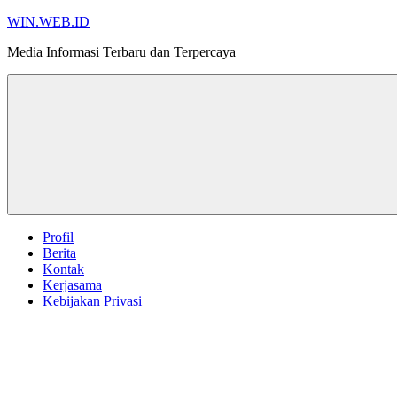
Skip
WIN.WEB.ID
to
Media Informasi Terbaru dan Terpercaya
content
Profil
Berita
Kontak
Kerjasama
Kebijakan Privasi