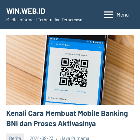
Skip
WIN.WEB.ID
to
Menu
Media Informasi Terbaru dan Terpercaya
content
Kenali Cara Membuat Mobile Banking
BNI dan Proses Aktivasinya
Berita
2024-09-23
Jaya Purnama