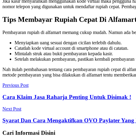
Jika kasir menyarankan menggunakan kode virtual maka pengguna ha
nomor telepon yang digunakan untuk mendaftar rupiah cepat. Pembay
Tips Membayar Rupiah Cepat Di Alfamar
Pembayaran rupiah di alfamart memang cukup mudah. Namun ada berbaga
Menyiapkan uang sesuai dengan cicilan terlebih dahulu.
Catatlah kode virtual account di smartphone atau di catatan.
Mintalah struk atau bukti pembayaran kepada kasir.
Setelah melakukan pembayaran, pastikan kembali pembayaran te
Nah itulah pembahasan tentang cara pembayaran rupiah cepat di al
metode pembayaran yang bisa dilakukan di alfamart tentu memberika
Navigasi
Previous Post
pos
Cara Klaim Jasa Raharja Penting Untuk Disimak !
Next Post
Syarat Dan Cara Mengaktifkan OVO Paylater Yang 
Cari Informasi Disini