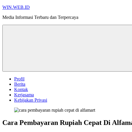
Skip
WIN.WEB.ID
to
Media Informasi Terbaru dan Terpercaya
content
Profil
Berita
Kontak
Kerjasama
Kebijakan Privasi
Cara Pembayaran Rupiah Cepat Di Alfam