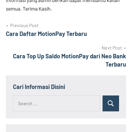
informasi yang admin berikan dapat membantu kalian
semua. Terima Kasih.
Navigasi
Previous Post
Cara Daftar MotionPay Terbaru
pos
Next Post
Cara Top Up Saldo MotionPay dari Neo Bank
Terbaru
Cari Informasi Disini
Search
Search
for: