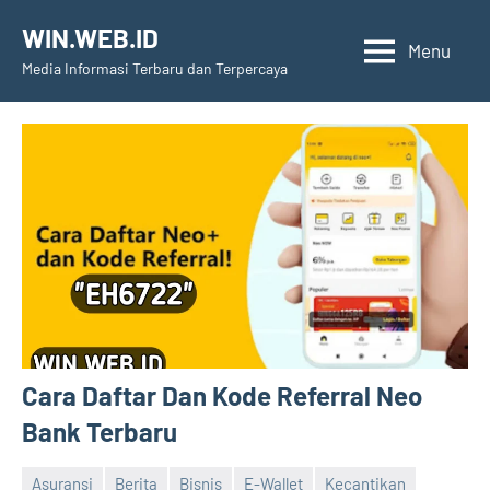
Skip
WIN.WEB.ID
to
Menu
Media Informasi Terbaru dan Terpercaya
content
Cara Daftar Dan Kode Referral Neo
Bank Terbaru
Asuransi
Berita
Bisnis
E-Wallet
Kecantikan