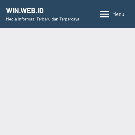
Skip
WIN.WEB.ID
to
Menu
Media Informasi Terbaru dan Terpercaya
content