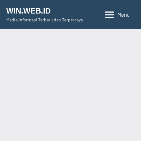
Skip
WIN.WEB.ID
to
Menu
Media Informasi Terbaru dan Terpercaya
content