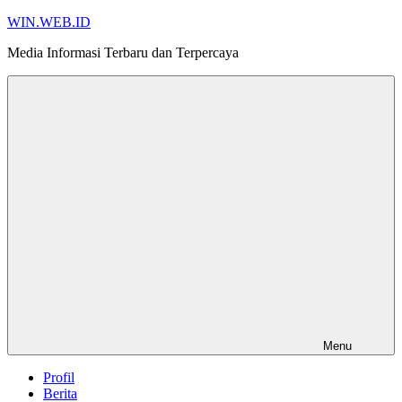
Skip
WIN.WEB.ID
to
Media Informasi Terbaru dan Terpercaya
content
Menu
Profil
Berita