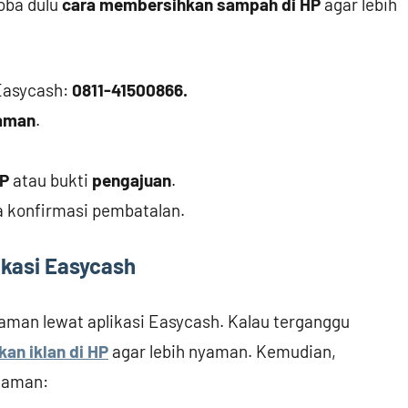
coba dulu
cara membersihkan sampah di HP
agar lebih
Easycash:
0811-41500866.
aman
.
P
atau bukti
pengajuan
.
 konfirmasi pembatalan.
likasi Easycash
aman lewat aplikasi Easycash. Kalau terganggu
an iklan di HP
agar lebih nyaman. Kemudian,
njaman: