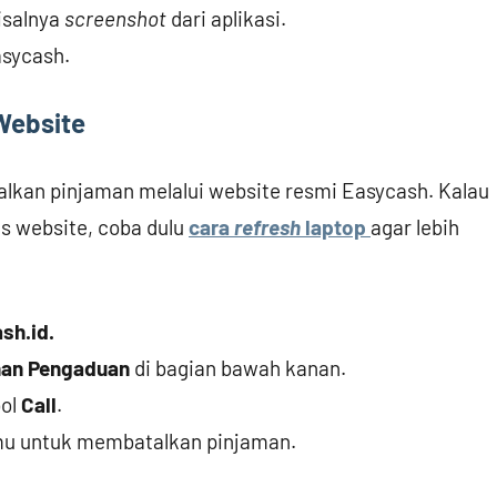
isalnya
screenshot
dari aplikasi.
asycash.
Website
alkan pinjaman melalui website resmi Easycash. Kalau
s website, coba dulu
cara
refresh
laptop
agar lebih
sh.id.
nan Pengaduan
di bagian bawah kanan.
bol
Call
.
mu untuk membatalkan pinjaman.