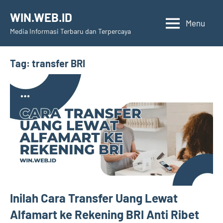
Skip
WIN.WEB.ID
to
Menu
Media Informasi Terbaru dan Terpercaya
content
Tag:
transfer BRI
Inilah Cara Transfer Uang Lewat
Alfamart ke Rekening BRI Anti Ribet