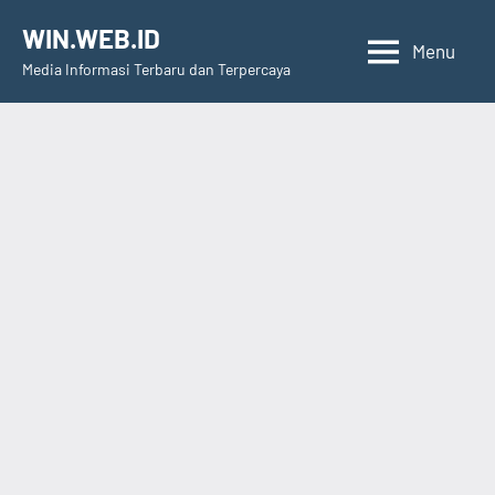
Skip
WIN.WEB.ID
to
Menu
Media Informasi Terbaru dan Terpercaya
content