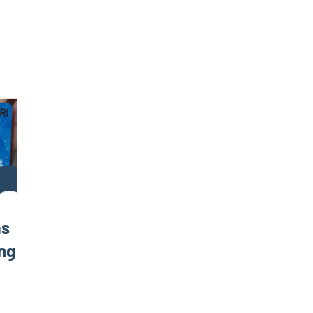
as
ng