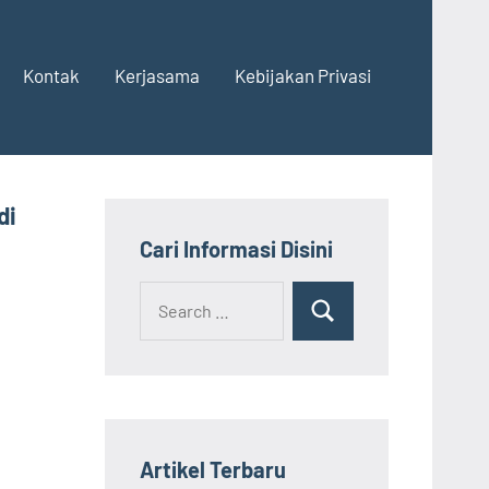
Kontak
Kerjasama
Kebijakan Privasi
di
Cari Informasi Disini
Search
Search
for:
Artikel Terbaru