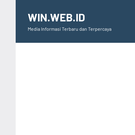
Skip
to
WIN.WEB.ID
content
Media Informasi Terbaru dan Terpercaya