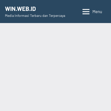
Skip
WIN.WEB.ID
to
Menu
Media Informasi Terbaru dan Terpercaya
content