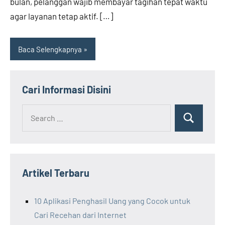
bulan, pelanggan wajib membayar tagihan tepat waktu
agar layanan tetap aktif. […]
Baca Selengkapnya
Cari Informasi Disini
Search
Search
for:
Artikel Terbaru
10 Aplikasi Penghasil Uang yang Cocok untuk
Cari Recehan dari Internet