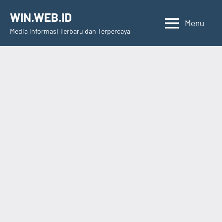
Skip
WIN.WEB.ID
to
Menu
Media Informasi Terbaru dan Terpercaya
content